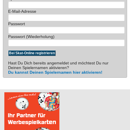
E-Mail-Adresse
Passwort
Passwort (Wiederholung)
Hast Du Dich bereits angemeldet und möchtest Du nur
Deinen Spielernamen aktivieren?
Du kannst Deinen Spielernamen hier aktivieren!