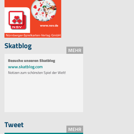
Skatblog
MEHR
Besuche unseren Skatblog
www.skatblog.com
Notizen zum schönsten Spiel der Welt!
Tweet
MEHR